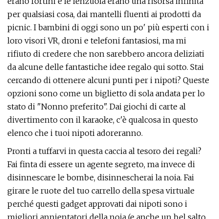
erano fortini e le lenzuola erano una risorsa infinita
per qualsiasi cosa, dai mantelli fluenti ai prodotti da
picnic. I bambini di oggi sono un po' più esperti con i
loro visori VR, droni e telefoni fantasiosi, ma mi
rifiuto di credere che non sarebbero ancora deliziati
da alcune delle fantastiche idee regalo qui sotto. Stai
cercando di ottenere alcuni punti per i nipoti? Queste
opzioni sono come un biglietto di sola andata per lo
stato di "Nonno preferito". Dai giochi di carte al
divertimento con il karaoke, c'è qualcosa in questo
elenco che i tuoi nipoti adoreranno.
Pronti a tuffarvi in ​​questa caccia al tesoro dei regali?
Fai finta di essere un agente segreto, ma invece di
disinnescare le bombe, disinnescherai la noia. Fai
girare le ruote del tuo carrello della spesa virtuale
perché questi gadget approvati dai nipoti sono i
migliori annientatori della noia (e anche un bel salto