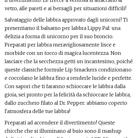
il divertimento. Le frecce a ventosa si attaccano al
vetro, alle pareti e ai bersagli per situazioni difficili!
Salvataggio delle labbra approvato dagli unicorni! Ti
presentiamo il balsamo per labbra Lippy Pal: una
delizia a forma di unicorno per il suo broncio.
Preparati per labbra meravigliosamente lisce e
morbide con un tocco di magica lucentezza. Non
lasciare che la secchezza getti un incantesimo, poiché
queste classiche formule Lip Smackers condizionano
e coccolano le labbra fino a renderle lucide e perfette.
Con sapori che ti faranno schioccare le labbra dalla
gioia, sei pronto per la felicità da schioccare le labbra,
dallo zucchero filato al Dr. Pepper: abbiamo coperto
l'atmosfera delle tue labbra!
Preparati ad accendere il divertimento! Queste
chicche che si illuminano al buio sono il mashup