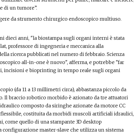
ne di un tumore”.
ungere da strumento chirurgico endoscopico multiuso.
mi dieci anni, "la biostampa sugli organi interni è stata
olat, professore di ingegneria e meccanica alla
lla ricerca pubblicati nel numero di febbraio. Scienza
oscopico all-in-one è nuovo", afferma, e potrebbe "far
 incisioni e bioprinting in tempo reale sugli organi
opio (da 11 a 13 millimetri circa), abbastanza piccolo da
o. Il braccio robotico morbido è azionato da tre attuatori
a idraulico composto da siringhe azionate da motore CC
ssibile, costituita da morbidi muscoli artificiali idraulici,
oni, come quello di una stampante 3D desktop
a configurazione master-slave che utilizza un sistema