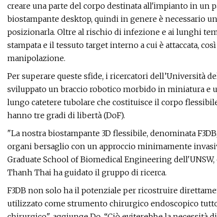
creare una parte del corpo destinata all'impianto in un 
biostampante desktop, quindi in genere è necessario u
posizionarla. Oltre al rischio di infezione e ai lunghi te
stampata e il tessuto target interno a cui è attaccata, c
manipolazione.
Per superare queste sfide, i ricercatori dell’Università 
sviluppato un braccio robotico morbido in miniatura e una
lungo catetere tubolare che costituisce il corpo flessibil
hanno tre gradi di libertà (DoF).
"La nostra biostampante 3D flessibile, denominata F3DB,
organi bersaglio con un approccio minimamente invasiv
Graduate School of Biomedical Engineering dell'UNSW, c
Thanh Thai ha guidato il gruppo di ricerca.
F3DB non solo ha il potenziale per ricostruire direttam
utilizzato come strumento chirurgico endoscopico tutto 
chirurgico", aggiunge Do. “Ciò eviterebbe la necessità di