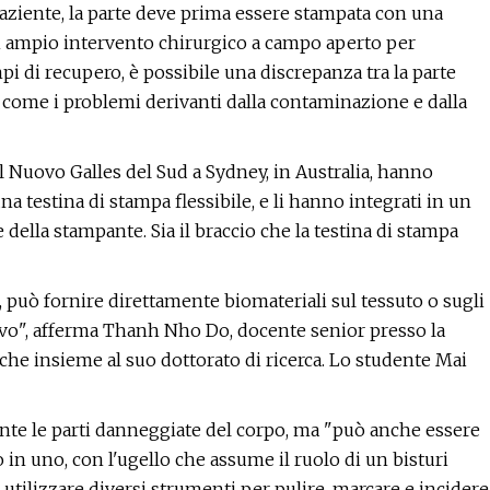
paziente, la parte deve prima essere stampata con una
n ampio intervento chirurgico a campo aperto per
mpi di recupero, è possibile una discrepanza tra la parte
osì come i problemi derivanti dalla contaminazione e dalla
del Nuovo Galles del Sud a Sydney, in Australia, hanno
 testina di stampa flessibile, e li hanno integrati in un
e della stampante. Sia il braccio che la testina di stampa
 può fornire direttamente biomateriali sul tessuto o sugli
o", afferma Thanh Nho Do, docente senior presso la
he insieme al suo dottorato di ricerca. Lo studente Mai
ente le parti danneggiate del corpo, ma "può anche essere
in uno, con l'ugello che assume il ruolo di un bisturi
 utilizzare diversi strumenti per pulire, marcare e incidere