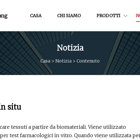
ang
CASA
CHI SIAMO
PRODOTTI
N
Notizia
Casa
>
Notizia
>
Contenuto
n situ
are tessuti a partire da biomateriali. Viene utilizzato
per test farmacologici in vitro. Quando viene utilizzata pe