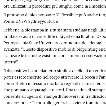
ora utilizzati in procedure più lunghe, come la rimozio
Il prototipo di biostampante 3D flessibile può anche f
Fonte: UNSW Sydneyyoutu.be
Sebbene la biostampa in situ sia stata studiata negli ulti
limitata a causa di varie difficoltà", afferma Ibrahim Ozb
Pennyslvania State University, commentando i dettagli de
avanzata. "Questo dispositivo mobile di bioprinting end
avanzare le tecniche esistenti consentendo osservazioni,
interni".
Il dispositivo ha un diametro simile a quello di un endosc
poter essere inserito nel corpo attraverso la bocca o l'an
con soffietto in tessuto morbido regolati da un sistem
che pompano acqua agli attuatori. Una testina di stampa fle
consente all'ugello di stampa di muoversi in tre direzi
convenzionale. Il controllo generale avviene tramite un